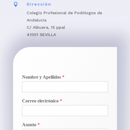

Dirección
Colegio Profesional de Podólogos de
Andalucía
C/ Albuera, 15 ppal
41001 SEVILLA
Nombre y Apellidos
*
Correo electrónico
*
Asunto
*