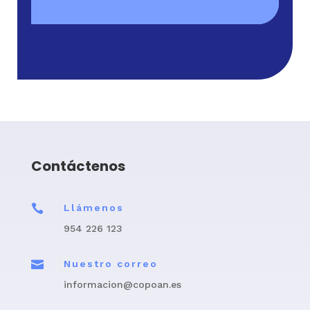
Contáctenos

Llámenos
954 226 123

Nuestro correo
informacion@copoan.es