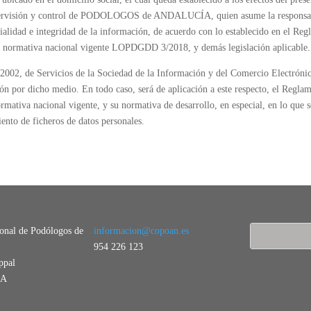
pervisión y control de PODOLOGOS de ANDALUCÍA, quien asume la responsabil
ncialidad e integridad de la información, de acuerdo con lo establecido en el
 la normativa nacional vigente LOPDGDD 3/2018, y demás legislación aplicable.
de Servicios de la Sociedad de la Información y del Comercio Electrónico,
ción por dicho medio. En todo caso, será de aplicación a este respecto, el Re
rmativa nacional vigente, y su normativa de desarrollo, en especial, en lo que se
ento de ficheros de datos personales.
ional de Podólogos de
informacion@copoan.es
954 226 123
ppal
LA