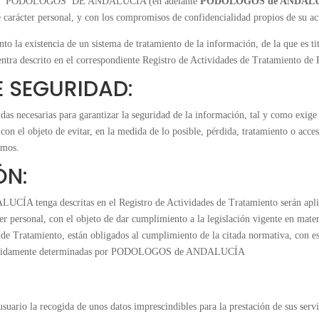
PODOLOGOS DE ANDALUCIA (en adelante
PODOLOGOS de ANDAL
e carácter personal, y con los compromisos de confidencialidad propios de su ac
stencia de un sistema de tratamiento de la información, de la que es titula
cuentra descrito en el correspondiente Registro de Actividades de Tratam
E SEGURIDAD:
sarias para garantizar la seguridad de la información, tal y como exige el 
, con el objeto de evitar, en la medida de lo posible, pérdida, tratamiento o acce
smos.
ÓN:
tenga descritas en el Registro de Actividades de Tratamiento serán aplicad
ter personal, con el objeto de dar cumplimiento a la legislación vigente en mate
amiento, están obligados al cumplimiento de la citada normativa, con especi
rán debidamente determinadas por PODOLOGOS de ANDALUCÍA
:
usuario la recogida de unos datos imprescindibles para la prestación de sus servi