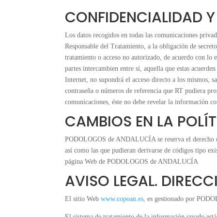
CONFIDENCIALIDAD Y
Los datos recogidos en todas las comunicaciones pri
Responsable del Tratamiento, a la obligación de secreto 
tratamiento o acceso no autorizado, de acuerdo con lo e
partes intercambien entre sí, aquella que estas acuerde
Internet, no supondrá el acceso directo a los mismos, s
contraseña o números de referencia que RT pudiera propo
comunicaciones, éste no debe revelar la información con
CAMBIOS EN LA POLÍ
PODOLOGOS de ANDALUCÍA se reserva el derecho de modif
así como las que pudieran derivarse de códigos tipo exis
página Web de PODOLOGOS de ANDALUCÍA
AVISO LEGAL. DIREC
El sitio Web
www.copoan.es,
es gestionado por PO
El sistema de tratamiento de la información creado e