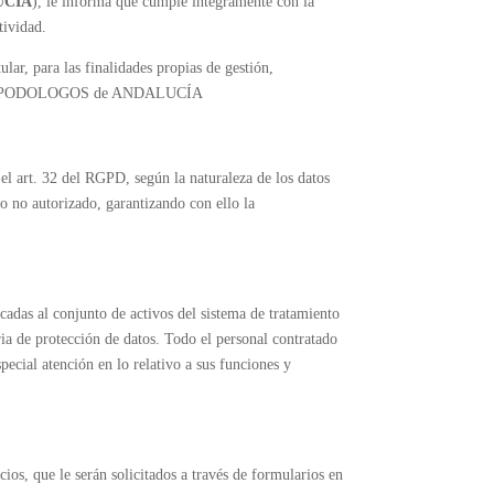
UCÍA
), le informa que cumple íntegramente con la
tividad.
r, para las finalidades propias de gestión,
iento de PODOLOGOS de ANDALUCÍA
art. 32 del RGPD, según la naturaleza de los datos
so no autorizado, garantizando con ello la
as al conjunto de activos del sistema de tratamiento
ria de protección de datos. Todo el personal contratado
al atención en lo relativo a sus funciones y
cios, que le serán solicitados a través de formularios en