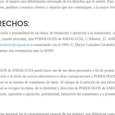
os, el usuario será debidamente informado de los derechos que le asisten. Para
res, pedimos a nuestros clientes y usuarios que nos comuniquen, a la mayor bre
ERECHOS:
resión y portabilidad de sus datos, de limitación y oposición a su tratamiento, 
datos, cuando procedan, ante PODOLOGOS de ANDALUCÍA, C/Albuera, 15. 410
ormacion@copoan.es
o contactando con el DPO: C/ Doctor González Carabal
esentar una reclamación ante la AEPD.
OS de ANDALUCÍA pueda hacer uso de sus datos personales a fin de prestar un
tio web o el envío de correos electrónicos u otras comunicaciones a PODOLO
onal en su sistema de tratamiento de datos. Al tiempo de la petición de esta info
a cual se recogen los datos, de la identidad y dirección de PODOLOGOS de ANDA
ción, supresión u oposición, portabilidad, limitación del tratamiento y a prese
sonal sin el consentimiento expreso de sus titulares, que deberá ser conce