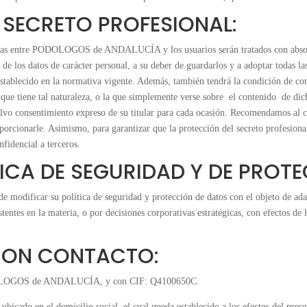
 SECRETO PROFESIONAL:
vadas entre PODOLOGOS de ANDALUCÍA y los usuarios serán tratados con abso
de los datos de carácter personal, a su deber de guardarlos y a adoptar todas la
stablecido en la normativa vigente. Además, también tendrá la condición de con
n que tiene tal naturaleza, o la que simplemente verse sobre el contenido de dic
alvo consentimiento expreso de su titular para cada ocasión. Recomendamos al cli
rcionarle. Asimismo, para garantizar que la protección del secreto profesional 
fidencial a terceros.
TICA DE SEGURIDAD Y DE PROT
icar su política de seguridad y protección de datos con el objeto de adaptar
tentes en la materia, o por decisiones corporativas estratégicas, con efectos de
CION CONTACTO:
DOLOGOS de ANDALUCÍA, y con CIF: Q4100650C.
stá ubicado en el domicilio social, el cual queda establecido a los efectos 