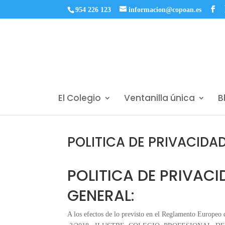
954 226 123
informacion@copoan.es
El Colegio
Ventanilla única
B
POLITICA DE PRIVACIDA
POLITICA DE PRIVAC
GENERAL:
A los efectos de lo previsto en el Reglamento Europe