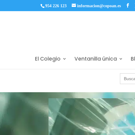
954 226 123
informacion@copoan.es
El Colegio
Ventanilla única
B
Buscar: