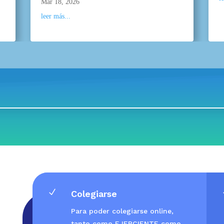
Mar 18, 2026
leer más...
N
Colegiarse
Para poder colegiarse online,
tanto como EJERCIENTE como