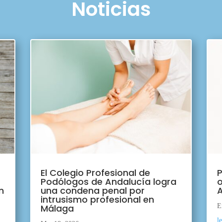
Noticias
El Colegio Profesional de
P
Podólogos de Andalucía logra
o
n
una condena penal por
A
intrusismo profesional en
Málaga
E
l