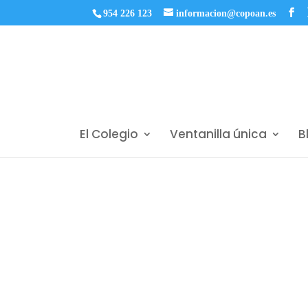
954 226 123
informacion@copoan.es
El Colegio
Ventanilla única
B