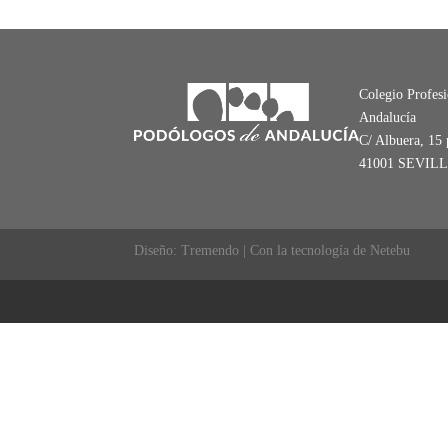
Colegio Profes
Andalucía
C/ Albuera, 15 
41001 SEVIL
Diseño: Tremendo | Con la tecnología de Netebu