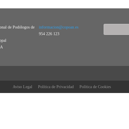
ional de Podólogos de
informacion@copoan.es
954 226 123
ppal
LA
Aviso Legal
Política de Privacidad
Política de Cookies