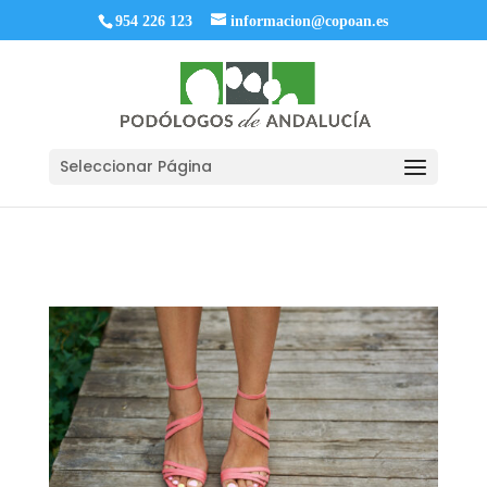
954 226 123
informacion@copoan.es
Seleccionar Página