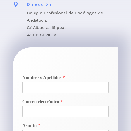

Dirección
Colegio Profesional de Podólogos de
Andalucía
C/ Albuera, 15 ppal
41001 SEVILLA
Nombre y Apellidos
*
Correo electrónico
*
Asunto
*