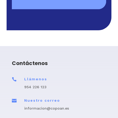
Contáctenos

Llámenos
954 226 123

Nuestro correo
informacion@copoan.es