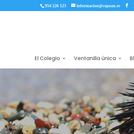
954 226 123
informacion@copoan.es
El Colegio
Ventanilla única
B