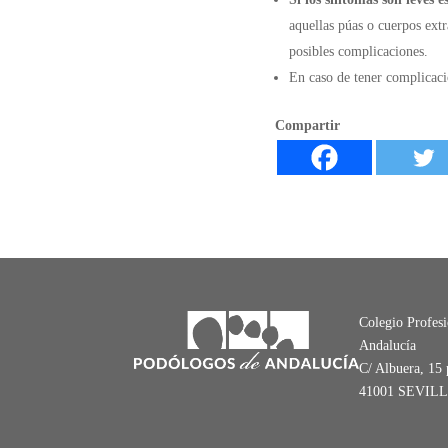
aquellas púas o cuerpos ext
posibles complicaciones.
En caso de tener complicaci
Compartir
Colegio Profes
Andalucía
C/ Albuera, 15 
41001 SEVIL