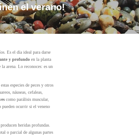
inen el verano!
íos. Es el día ideal para darse
ante y profundo
en la planta
 la arena. Lo reconoces: es un
estas especies de peces y otros
areos, náuseas, cefaleas,
ves
como parálisis muscular,
o pueden ocurrir si el veneno
s producen heridas profundas.
tal o parcial de algunas partes