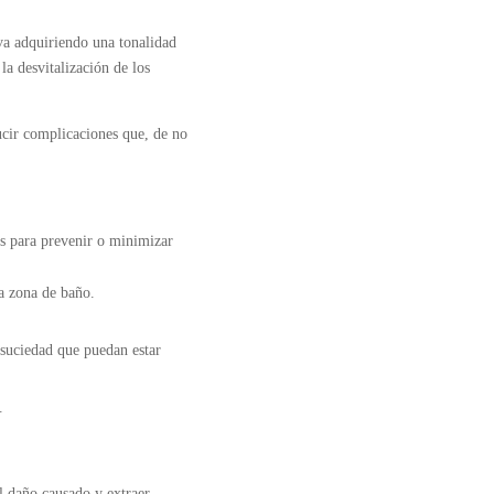
 va adquiriendo una tonalidad
 la desvitalización de los
ucir complicaciones que, de no
 para prevenir o minimizar
a zona de baño.
 suciedad que puedan estar
.
l daño causado y extraer