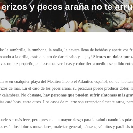
 erizos y peces araña no te arru
o: la sombrilla, la tumbona, la toalla, la nevera llena de bebidas y aperitivos fr
rcando a la orilla, estás a punto de dar el salto y… ¡ay!
Sientes un dolor punz
, ves un pez pequeño, con escamas verdosas y color tierra medio escondido entre
darse en cualquier playa del Mediterráneo o el Atlántico español, donde habitan 
izos de mar. En el caso de los peces araña, su picadura puede producir dolor, m
 y calambres. No obstante,
hay personas que pueden sufrir síntomas más gra
mias cardíacas, entre otros. Los casos de muerte son excepcionalmente raros, per
suele ser más leve, pero presenta un mayor riesgo para la salud cuando las púa
 están los dolores musculares, malestar general, náuseas, vómitos y parálisis to