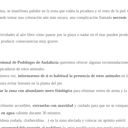
ma, se manifiesta palidez en la zona que rodea la picadura y el resto de la piel
 puede tomar una coloración aún más oscura, una complicación llamada
necrosis
:
actividades al aire libre como pasear por la playa o nadar en el mar pueden prod
n producir consecuencias muy graves.
fesional de Podólogos de Andalucía
queremos ofrecer algunas recomendaciones
picaduras de estos animales.
rimera vez,
informarnos de si es habitual la presencia de estos animales
en l
ara evitar lesiones en la planta del pie.
ar la zona con abundante suero fisiológico
para eliminar restos de arena y la
.
cilmente accesibles,
extraerlas con suavidad
y cuidado para que no se rompan
 en agua
caliente durante 30 minutos.
dona yodada, clorhexidina…) en la zona afectada y colocar un apósito estéril.
es recomendable recurrir al podólogo
lo antes posible para que pueda revisar e