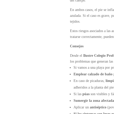
del cuerpo.
En ambos casos, el pie se infla
azulada. Si el caso es grave,
tejidos.
Estos riesgos asociados a las 
tratarse correctamente, puede
Consejos
Desde el
Ilustre Colegio Pro
los problemas que generan las 
Si vamos a una playa por p
Emplear calzado de baño
p
En caso de picaduras,
limpi
adheridos a la planta del pie
Si las
púas
son visibles y fá
Sumergir la zona afectada
Aplicar un
antiséptico
(povi
Si los síntomas son leves 