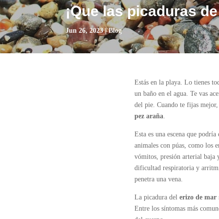
¡Que las picaduras de
Jun 26, 2023
|
Blog
Estás en la playa. Lo tienes tod
un baño en el agua. Te vas ace
del pie. Cuando te fijas mejor
pez araña
.
Esta es una escena que podría 
animales con púas, como los er
vómitos, presión arterial baja
dificultad respiratoria y arrit
penetra una vena.
La picadura del
erizo de mar
Entre los síntomas más comunes