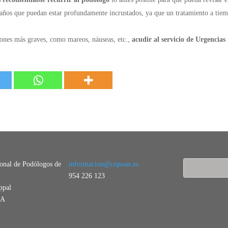
raños que puedan estar profundamente incrustados, ya que un tratamiento a tiem
ones más graves, como mareos, náuseas, etc.,
acudir al servicio de Urgencias
ional de Podólogos de
informacion@copoan.es
954 226 123
ppal
LA