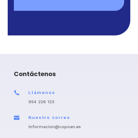
Contáctenos

Llámenos
954 226 123

Nuestro correo
informacion@copoan.es