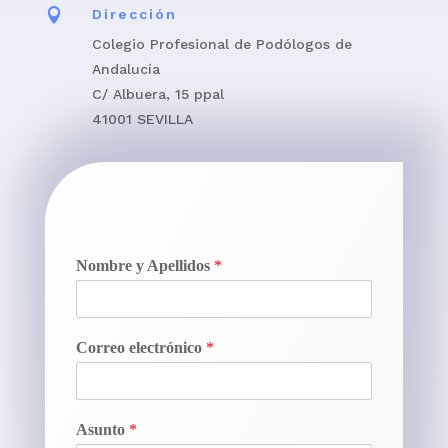

Dirección
Colegio Profesional de Podólogos de
Andalucía
C/ Albuera, 15 ppal
41001 SEVILLA
Nombre y Apellidos
*
Correo electrónico
*
Asunto
*