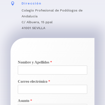

Dirección
Colegio Profesional de Podólogos de
Andalucía
C/ Albuera, 15 ppal
41001 SEVILLA
Nombre y Apellidos
*
Correo electrónico
*
Asunto
*