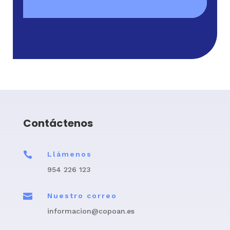
Contáctenos

Llámenos
954 226 123

Nuestro correo
informacion@copoan.es