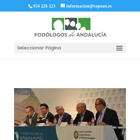
954 226 123
informacion@copoan.es
Seleccionar Página