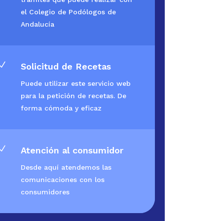
el Colegio de Podólogos de
Andalucía
N
Solicitud de Recetas
Puede utilizar este servicio web
para la petición de recetas. De
forma cómoda y eficaz
N
Atención al consumidor
Desde aquí atendemos las
comunicaciones con los
consumidores