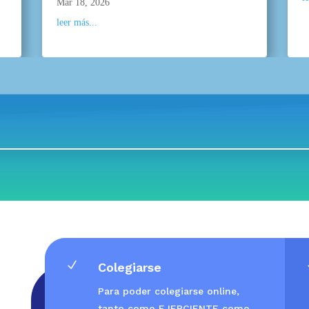
Mar 18, 2026
leer más...
N
Colegiarse
Para poder colegiarse online,
tanto como EJERCIENTE como