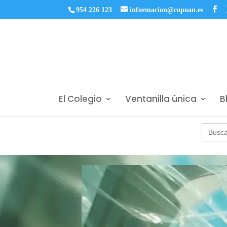
954 226 123
informacion@copoan.es
El Colegio
Ventanilla única
B
Buscar: