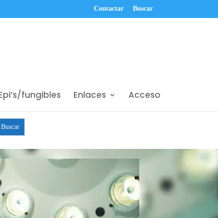
Contactar
Buscar
Epi’s/fungibles
Enlaces
Acceso