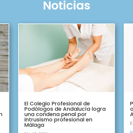
Noticias
El Colegio Profesional de
P
Podólogos de Andalucía logra
o
n
una condena penal por
A
intrusismo profesional en
Málaga
E
l