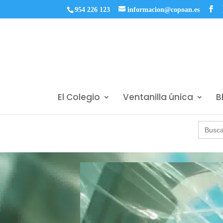
954 226 123
informacion@copoan.es
El Colegio
Ventanilla única
B
Buscar: