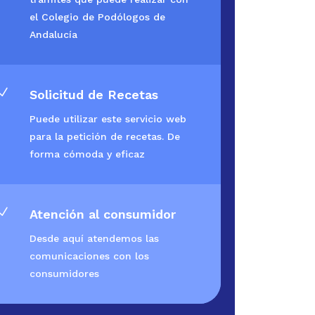
el Colegio de Podólogos de
Andalucía
N
Solicitud de Recetas
Puede utilizar este servicio web
para la petición de recetas. De
forma cómoda y eficaz
N
Atención al consumidor
Desde aquí atendemos las
comunicaciones con los
consumidores