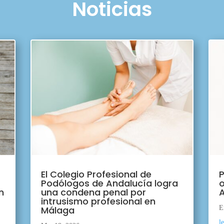
Noticias
El Colegio Profesional de
P
Podólogos de Andalucía logra
o
n
una condena penal por
A
intrusismo profesional en
Málaga
E
l