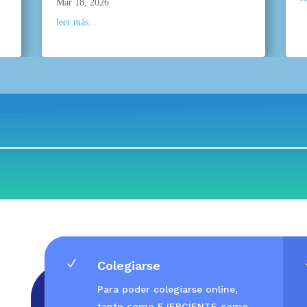
Mar 18, 2026
leer más...
N
Colegiarse
Para poder colegiarse online,
tanto como EJERCIENTE como