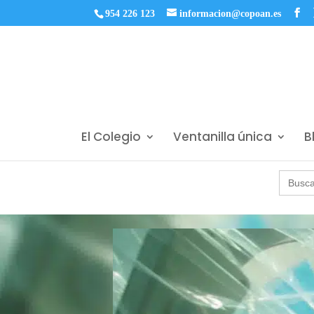
954 226 123
informacion@copoan.es
El Colegio
Ventanilla única
B
Buscar: