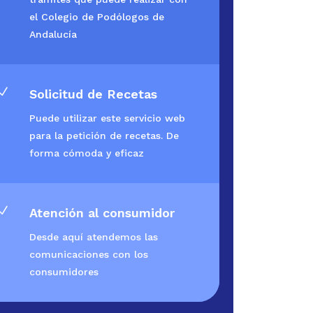
el Colegio de Podólogos de
Andalucía
N
Solicitud de Recetas
Puede utilizar este servicio web
para la petición de recetas. De
forma cómoda y eficaz
N
Atención al consumidor
Desde aquí atendemos las
comunicaciones con los
consumidores