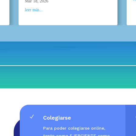
Mar 18, 2026
leer más...
N
Colegiarse
Para poder colegiarse online,
tanto como EJERCIENTE como