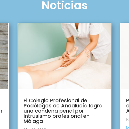
Noticias
El Colegio Profesional de
P
Podólogos de Andalucía logra
o
n
una condena penal por
A
intrusismo profesional en
Málaga
E
l