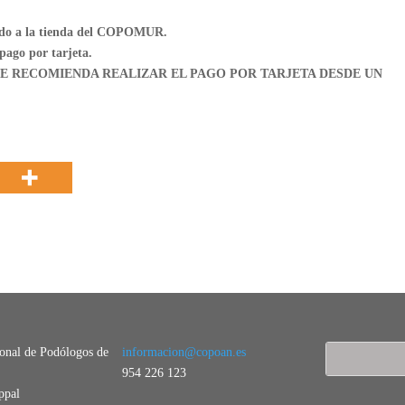
igido a la tienda del COPOMUR.
 pago por tarjeta.
nulada. SE RECOMIENDA REALIZAR EL PAGO POR TARJETA DESDE UN
ional de Podólogos de
informacion@copoan.es
954 226 123
ppal