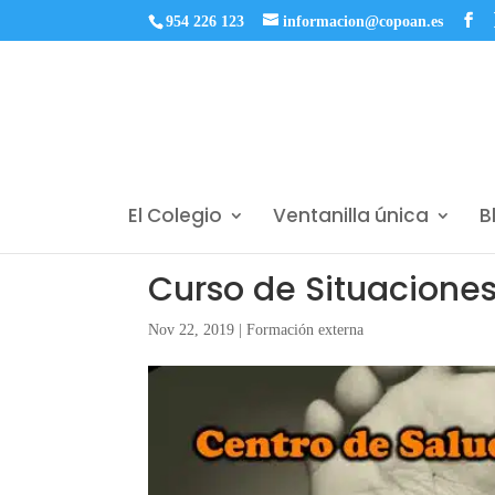
954 226 123
informacion@copoan.es
El Colegio
Ventanilla única
B
Curso de Situacione
Nov 22, 2019
|
Formación externa