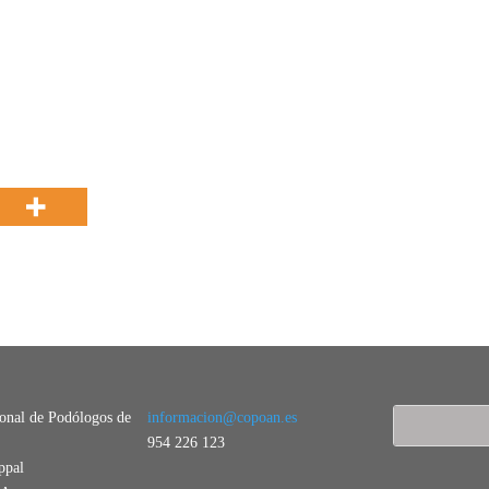
ional de Podólogos de
informacion@copoan.es
954 226 123
ppal