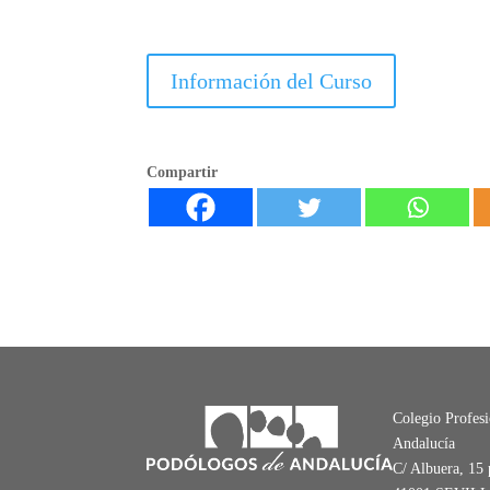
Información del Curso
Compartir
Colegio Profes
Andalucía
C/ Albuera, 15 