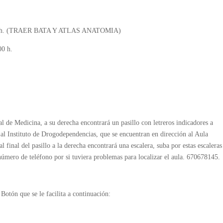
0:00 h. (TRAER BATA Y ATLAS ANATOMIA)
00 h.
al de Medicina, a su derecha encontrará un pasillo con letreros indicadores a
 al Instituto de Drogodependencias, que se encuentran en dirección al Aula
l final del pasillo a la derecha encontrará una escalera, suba por estas escaleras
ero de teléfono por si tuviera problemas para localizar el aula. 670678145.
Botón que se le facilita a continuación: