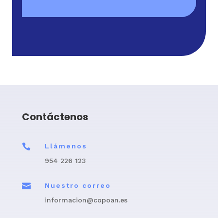
Contáctenos

Llámenos
954 226 123

Nuestro correo
informacion@copoan.es