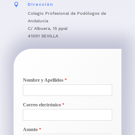

Dirección
Colegio Profesional de Podólogos de
Andalucía
C/ Albuera, 15 ppal
41001 SEVILLA
Nombre y Apellidos
*
Correo electrónico
*
Asunto
*