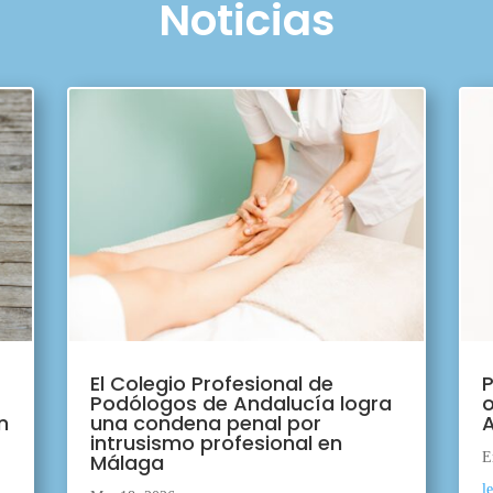
Noticias
El Colegio Profesional de
P
Podólogos de Andalucía logra
o
n
una condena penal por
A
intrusismo profesional en
Málaga
E
l