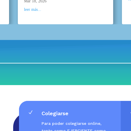
Mar 18, 2026
leer más...
N
Colegiarse
Para poder colegiarse online,
tanto como EJERCIENTE como