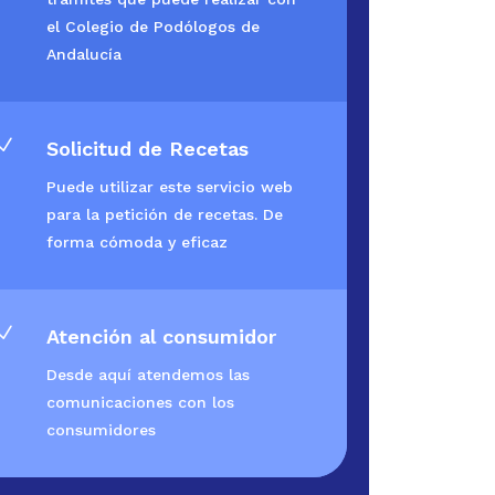
el Colegio de Podólogos de
Andalucía
N
Solicitud de Recetas
Puede utilizar este servicio web
para la petición de recetas. De
forma cómoda y eficaz
N
Atención al consumidor
Desde aquí atendemos las
comunicaciones con los
consumidores