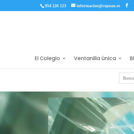
954 226 123
informacion@copoan.es
El Colegio
Ventanilla única
B
Buscar: