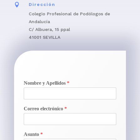

Dirección
Colegio Profesional de Podólogos de
Andalucía
C/ Albuera, 15 ppal
41001 SEVILLA
Nombre y Apellidos
*
Correo electrónico
*
Asunto
*