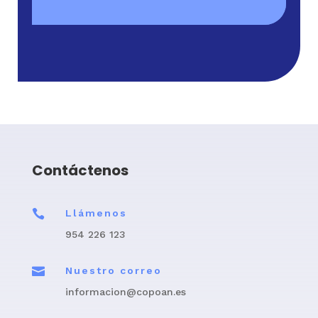
Contáctenos

Llámenos
954 226 123

Nuestro correo
informacion@copoan.es