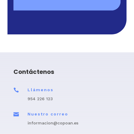
Contáctenos

Llámenos
954 226 123

Nuestro correo
informacion@copoan.es