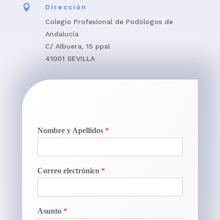

Dirección
Colegio Profesional de Podólogos de
Andalucía
C/ Albuera, 15 ppal
41001 SEVILLA
Nombre y Apellidos
*
Correo electrónico
*
Asunto
*