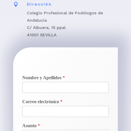

Dirección
Colegio Profesional de Podólogos de
Andalucía
C/ Albuera, 15 ppal
41001 SEVILLA
Nombre y Apellidos
*
Correo electrónico
*
Asunto
*