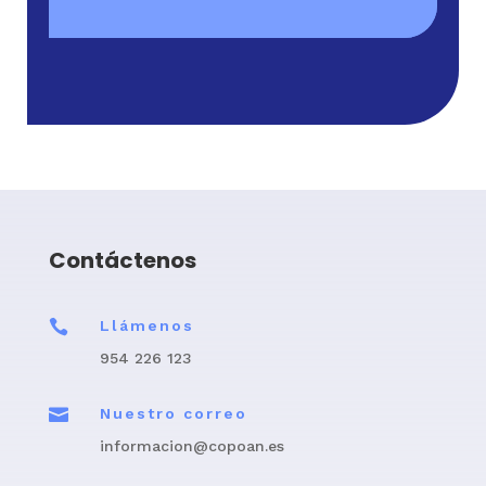
Contáctenos

Llámenos
954 226 123

Nuestro correo
informacion@copoan.es