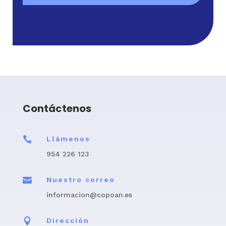
Contáctenos

Llámenos
954 226 123

Nuestro correo
informacion@copoan.es

Dirección