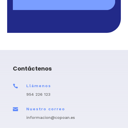
Contáctenos

Llámenos
954 226 123

Nuestro correo
informacion@copoan.es