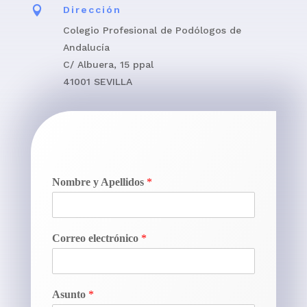

Dirección
Colegio Profesional de Podólogos de
Andalucía
C/ Albuera, 15 ppal
41001 SEVILLA
Nombre y Apellidos
*
Correo electrónico
*
Asunto
*