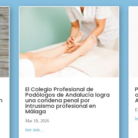
El Colegio Profesional de
P
Podólogos de Andalucía logra
o
n
una condena penal por
A
intrusismo profesional en
Málaga
E
l
Mar 18, 2026
leer más...