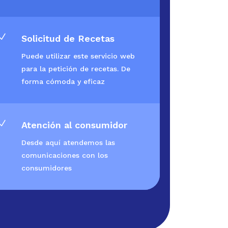
N
Solicitud de Recetas
Puede utilizar este servicio web
para la petición de recetas. De
forma cómoda y eficaz
N
Atención al consumidor
Desde aquí atendemos las
comunicaciones con los
consumidores