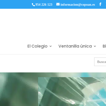
954 226 123
informacion@copoan.es
El Colegio
Ventanilla única
B
Buscar: