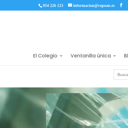
954 226 123
informacion@copoan.es
El Colegio
Ventanilla única
B
Buscar: