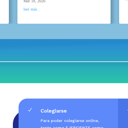
Mar 18, 2026
leer más...
N
Colegiarse
Para poder colegiarse online,
tanto como EJERCIENTE como