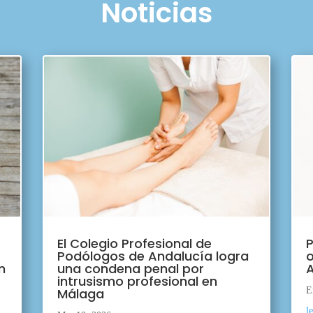
Noticias
El Colegio Profesional de
P
Podólogos de Andalucía logra
o
n
una condena penal por
A
intrusismo profesional en
Málaga
E
l