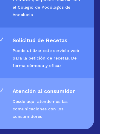
el Colegio de Podólogos de
Andalucía
N
Solicitud de Recetas
Puede utilizar este servicio web
para la petición de recetas. De
forma cómoda y eficaz
N
Atención al consumidor
Desde aquí atendemos las
comunicaciones con los
consumidores