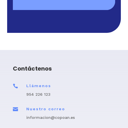
Contáctenos

Llámenos
954 226 123

Nuestro correo
informacion@copoan.es