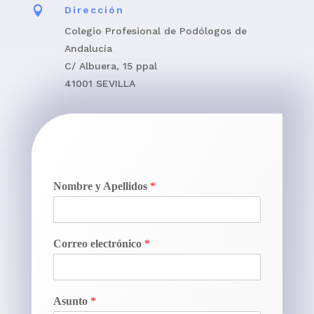

Dirección
Colegio Profesional de Podólogos de
Andalucía
C/ Albuera, 15 ppal
41001 SEVILLA
Nombre y Apellidos
*
Correo electrónico
*
Asunto
*