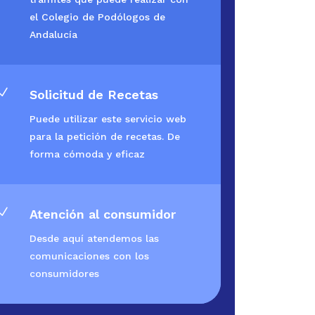
el Colegio de Podólogos de
Andalucía
N
Solicitud de Recetas
Puede utilizar este servicio web
para la petición de recetas. De
forma cómoda y eficaz
N
Atención al consumidor
Desde aquí atendemos las
comunicaciones con los
consumidores