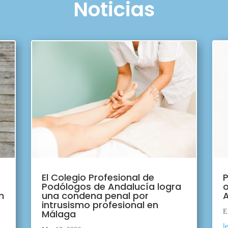
Noticias
El Colegio Profesional de
P
Podólogos de Andalucía logra
o
n
una condena penal por
A
intrusismo profesional en
Málaga
E
l