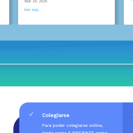
Mar 18, 2026
leer más...
N
Colegiarse
Para poder colegiarse online,
tanto como EJERCIENTE como