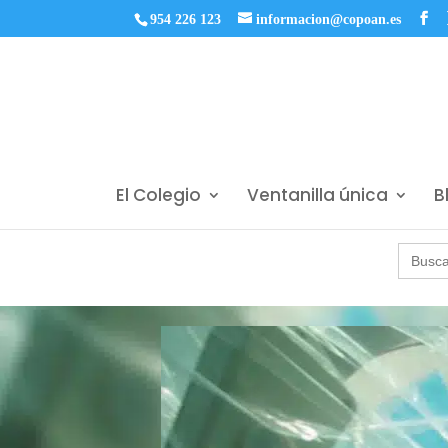
954 226 123
informacion@copoan.es
El Colegio
Ventanilla única
B
Buscar: