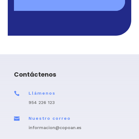
Contáctenos

Llámenos
954 226 123

Nuestro correo
informacion@copoan.es