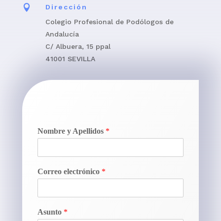

Dirección
Colegio Profesional de Podólogos de
Andalucía
C/ Albuera, 15 ppal
41001 SEVILLA
Nombre y Apellidos
*
Correo electrónico
*
Asunto
*