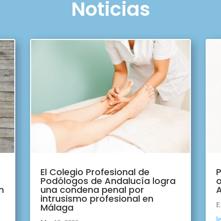
Noticias
El Colegio Profesional de
P
Podólogos de Andalucía logra
o
n
una condena penal por
A
intrusismo profesional en
Málaga
E
l