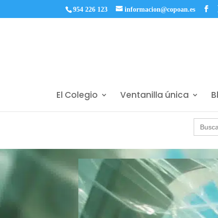
954 226 123
informacion@copoan.es
El Colegio
Ventanilla única
B
Buscar: