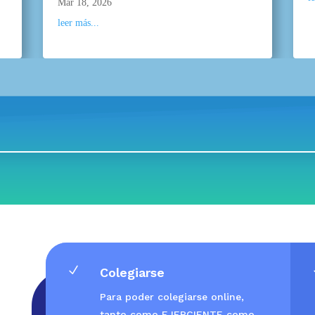
Mar 18, 2026
leer más...
N
Colegiarse
Para poder colegiarse online,
tanto como EJERCIENTE como