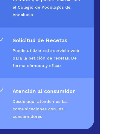
el Colegio de Podólogos de
Andalucía
N
Solicitud de Recetas
Puede utilizar este servicio web
para la petición de recetas. De
forma cómoda y eficaz
N
Atención al consumidor
Desde aquí atendemos las
comunicaciones con los
consumidores