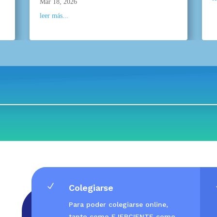
Mar 18, 2026
leer más...
N
Colegiarse
Para poder colegiarse online,
tanto como EJERCIENTE como