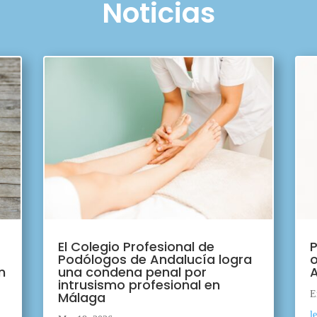
Noticias
El Colegio Profesional de
P
Podólogos de Andalucía logra
o
n
una condena penal por
A
intrusismo profesional en
Málaga
E
l