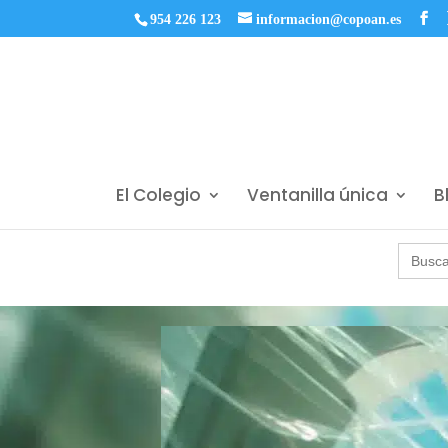
954 226 123
informacion@copoan.es
El Colegio
Ventanilla única
B
Buscar: