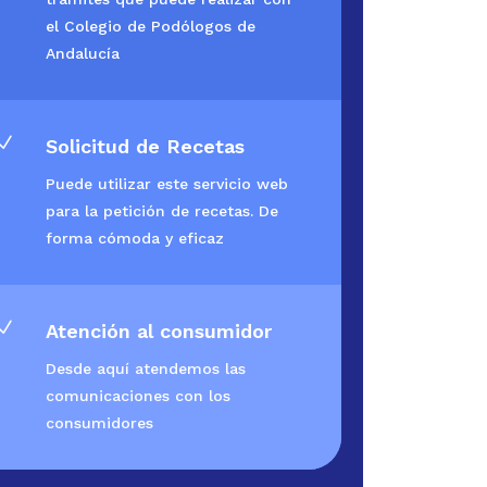
el Colegio de Podólogos de
Andalucía
N
Solicitud de Recetas
Puede utilizar este servicio web
para la petición de recetas. De
forma cómoda y eficaz
N
Atención al consumidor
Desde aquí atendemos las
comunicaciones con los
consumidores