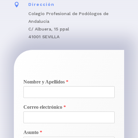

Dirección
Colegio Profesional de Podólogos de
Andalucía
C/ Albuera, 15 ppal
41001 SEVILLA
Nombre y Apellidos
*
Correo electrónico
*
Asunto
*