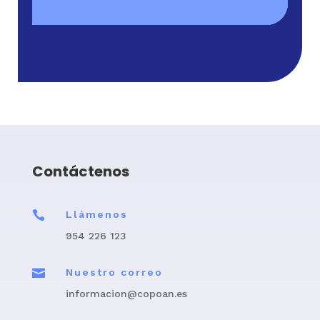
Contáctenos

Llámenos
954 226 123

Nuestro correo
informacion@copoan.es