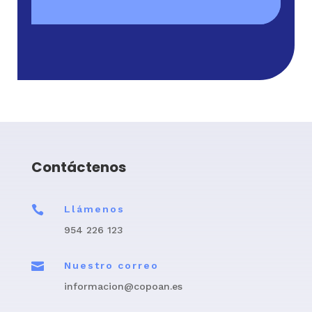
Contáctenos

Llámenos
954 226 123

Nuestro correo
informacion@copoan.es