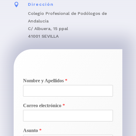

Dirección
Colegio Profesional de Podólogos de
Andalucía
C/ Albuera, 15 ppal
41001 SEVILLA
Nombre y Apellidos
*
Correo electrónico
*
Asunto
*