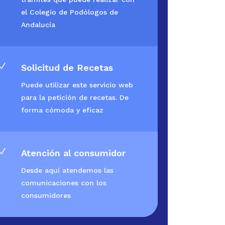
el Colegio de Podólogos de
Andalucía
N
Solicitud de Recetas
Puede utilizar este servicio web
para la petición de recetas. De
forma cómoda y eficaz
N
Atención al consumidor
Desde aquí atendemos las
comunicaciones con los
consumidores