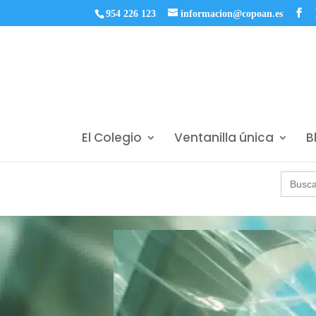
954 226 123
informacion@copoan.es
El Colegio
Ventanilla única
B
Buscar: