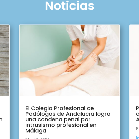
Noticias
El Colegio Profesional de
P
Podólogos de Andalucía logra
o
n
una condena penal por
A
intrusismo profesional en
Málaga
E
l