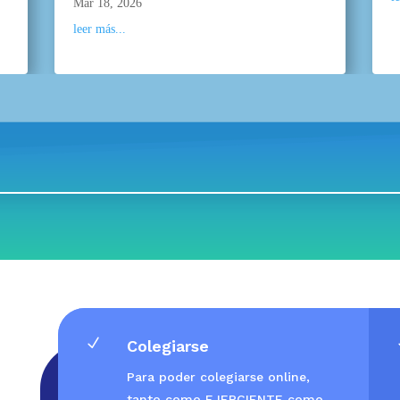
Mar 18, 2026
leer más...
N
Colegiarse
Para poder colegiarse online,
tanto como EJERCIENTE como