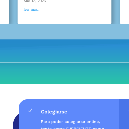
Mar 18, 2026
leer más...
N
Colegiarse
Para poder colegiarse online,
tanto como EJERCIENTE como