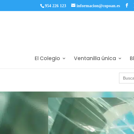
954 226 123
informacion@copoan.es
El Colegio
Ventanilla única
B
Buscar: