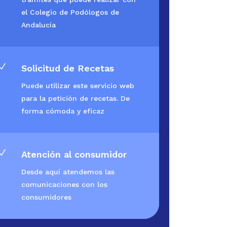
el Colegio de Podólogos de
Andalucía
N
Solicitud de Recetas
Puede utilizar este servicio web
para la petición de recetas. De
forma cómoda y eficaz
N
Atención al consumidor
Desde aquí atendemos las
comunicaciones con los
consumidores