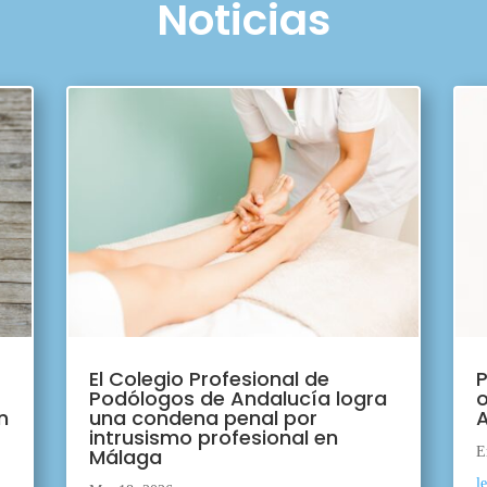
Noticias
El Colegio Profesional de
P
Podólogos de Andalucía logra
o
n
una condena penal por
A
intrusismo profesional en
Málaga
E
l