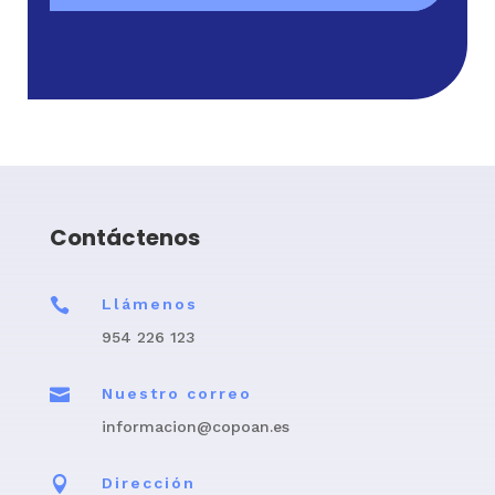
Contáctenos

Llámenos
954 226 123

Nuestro correo
informacion@copoan.es

Dirección