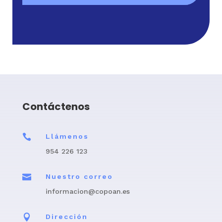
Contáctenos

Llámenos
954 226 123

Nuestro correo
informacion@copoan.es

Dirección