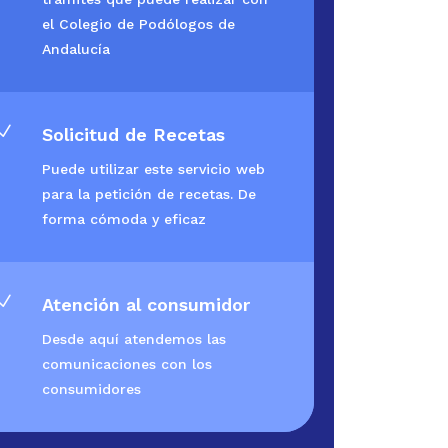
el Colegio de Podólogos de
Andalucía
N
Solicitud de Recetas
Puede utilizar este servicio web
para la petición de recetas. De
forma cómoda y eficaz
N
Atención al consumidor
Desde aquí atendemos las
comunicaciones con los
consumidores