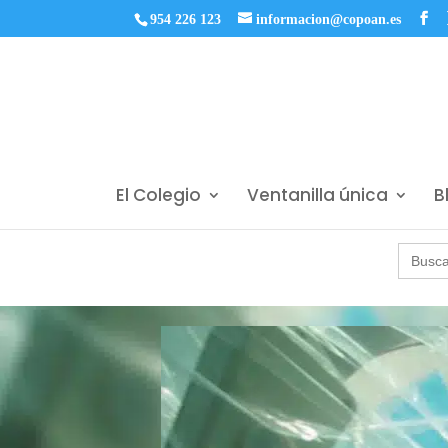
954 226 123
informacion@copoan.es
El Colegio
Ventanilla única
B
Buscar: