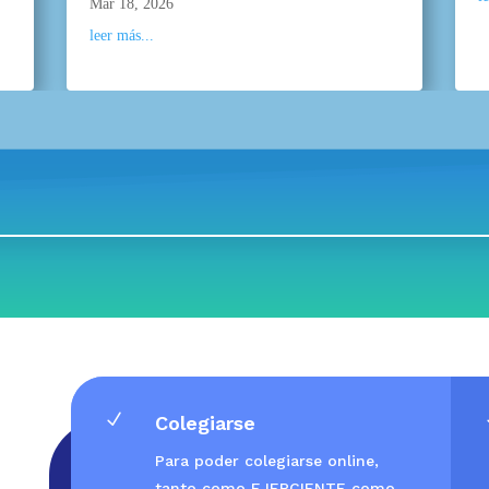
Mar 18, 2026
leer más...
N
Colegiarse
Para poder colegiarse online,
tanto como EJERCIENTE como