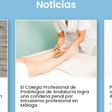
Noticias
El Colegio Profesional de
P
Podólogos de Andalucía logra
o
n
una condena penal por
A
intrusismo profesional en
Málaga
E
l