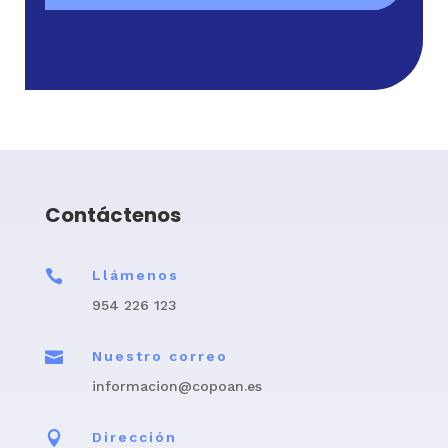
Contáctenos

Llámenos
954 226 123

Nuestro correo
informacion@copoan.es

Dirección