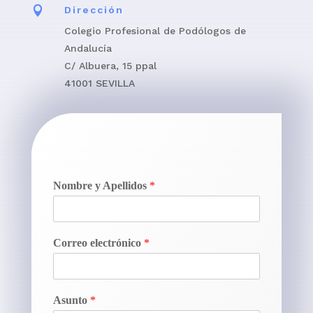

Dirección
Colegio Profesional de Podólogos de
Andalucía
C/ Albuera, 15 ppal
41001 SEVILLA
Nombre y Apellidos
*
Correo electrónico
*
Asunto
*