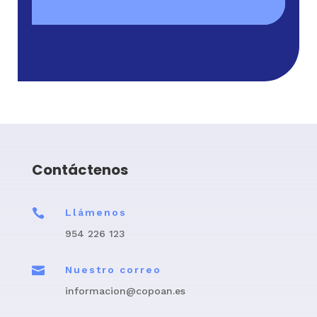
Contáctenos

Llámenos
954 226 123

Nuestro correo
informacion@copoan.es