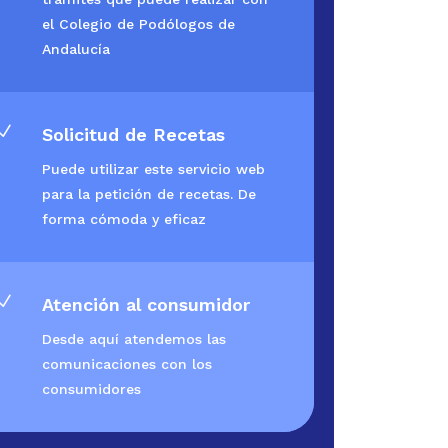
el Colegio de Podólogos de
Andalucía
N
Solicitud de Recetas
Puede utilizar este servicio web
para la petición de recetas. De
forma cómoda y eficaz
N
Atención al consumidor
Desde aquí atendemos las
comunicaciones con los
consumidores