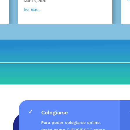
Mar 18, 2026
leer más...
N
Colegiarse
Para poder colegiarse online,
tanto como EJERCIENTE como