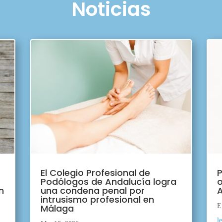
Noticias
El Colegio Profesional de
P
Podólogos de Andalucía logra
o
n
una condena penal por
A
intrusismo profesional en
Málaga
E
l