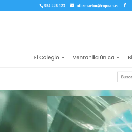
954 226 123
informacion@copoan.es
El Colegio
Ventanilla única
B
Buscar: