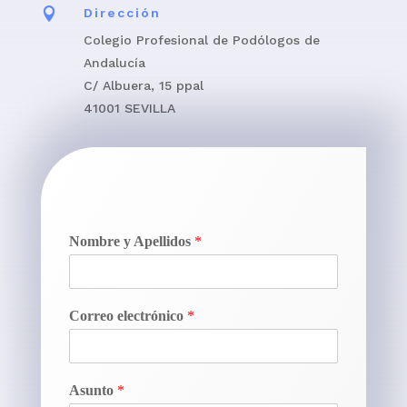

Dirección
Colegio Profesional de Podólogos de
Andalucía
C/ Albuera, 15 ppal
41001 SEVILLA
Nombre y Apellidos
*
Correo electrónico
*
Asunto
*