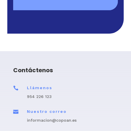
Contáctenos

Llámenos
954 226 123

Nuestro correo
informacion@copoan.es