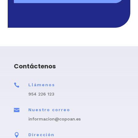
Contáctenos

Llámenos
954 226 123

Nuestro correo
informacion@copoan.es

Dirección