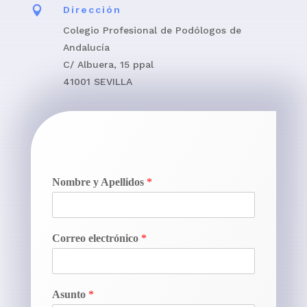

Dirección
Colegio Profesional de Podólogos de
Andalucía
C/ Albuera, 15 ppal
41001 SEVILLA
Nombre y Apellidos
*
Correo electrónico
*
Asunto
*