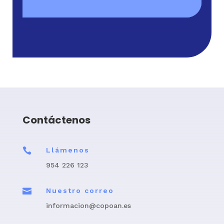
Contáctenos

Llámenos
954 226 123

Nuestro correo
informacion@copoan.es