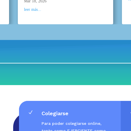
Mar 18, 2026
leer más...
N
Colegiarse
Para poder colegiarse online,
tanto como EJERCIENTE como