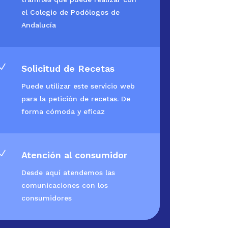
el Colegio de Podólogos de
Andalucía
N
Solicitud de Recetas
Puede utilizar este servicio web
para la petición de recetas. De
forma cómoda y eficaz
N
Atención al consumidor
Desde aquí atendemos las
comunicaciones con los
consumidores