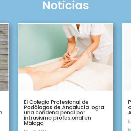
Noticias
El Colegio Profesional de
P
Podólogos de Andalucía logra
o
n
una condena penal por
A
intrusismo profesional en
Málaga
E
l