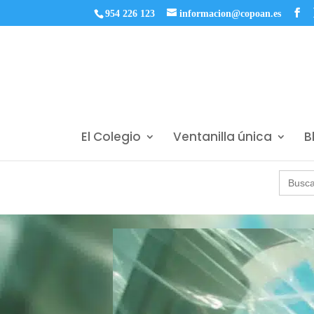
954 226 123
informacion@copoan.es
El Colegio
Ventanilla única
B
Buscar: