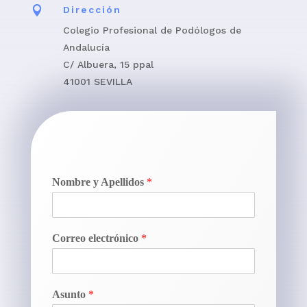

Dirección
Colegio Profesional de Podólogos de
Andalucía
C/ Albuera, 15 ppal
41001 SEVILLA
Nombre y Apellidos
*
Correo electrónico
*
Asunto
*