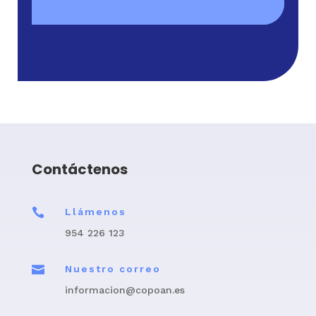
Contáctenos

Llámenos
954 226 123

Nuestro correo
informacion@copoan.es