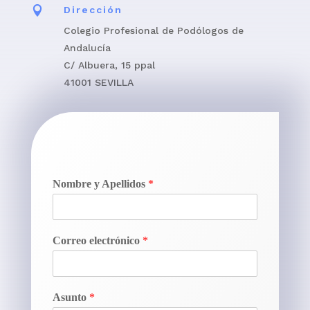

Dirección
Colegio Profesional de Podólogos de
Andalucía
C/ Albuera, 15 ppal
41001 SEVILLA
Nombre y Apellidos
*
Correo electrónico
*
Asunto
*