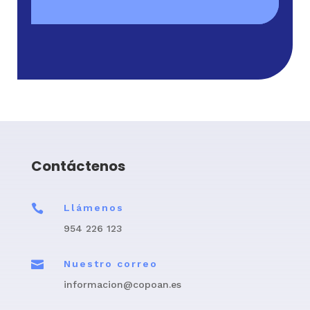
Contáctenos

Llámenos
954 226 123

Nuestro correo
informacion@copoan.es