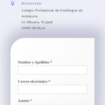

Dirección
Colegio Profesional de Podólogos de
Andalucía
C/ Albuera, 15 ppal
41001 SEVILLA
Nombre y Apellidos
*
Correo electrónico
*
Asunto
*