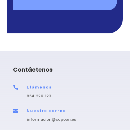
Contáctenos

Llámenos
954 226 123

Nuestro correo
informacion@copoan.es