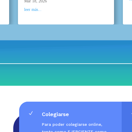
Mar 18, 2026
leer más...
N
Colegiarse
Para poder colegiarse online,
tanto como EJERCIENTE como