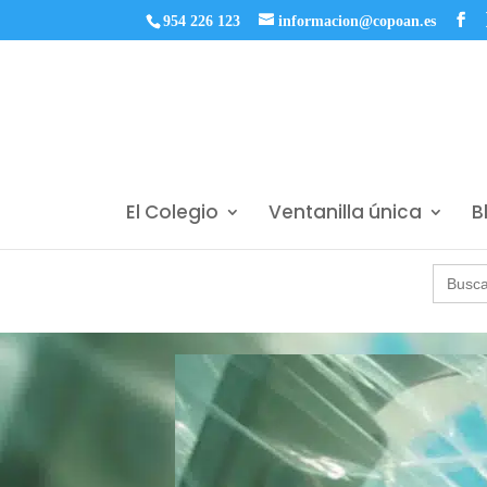
954 226 123
informacion@copoan.es
El Colegio
Ventanilla única
B
Buscar: