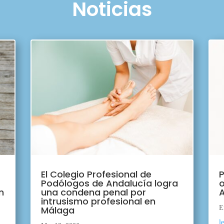
Noticias
El Colegio Profesional de
P
Podólogos de Andalucía logra
o
n
una condena penal por
A
intrusismo profesional en
Málaga
E
l