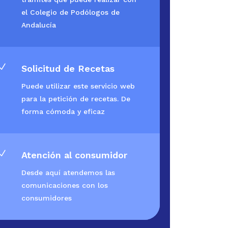
el Colegio de Podólogos de
Andalucía
N
Solicitud de Recetas
Puede utilizar este servicio web
para la petición de recetas. De
forma cómoda y eficaz
N
Atención al consumidor
Desde aquí atendemos las
comunicaciones con los
consumidores