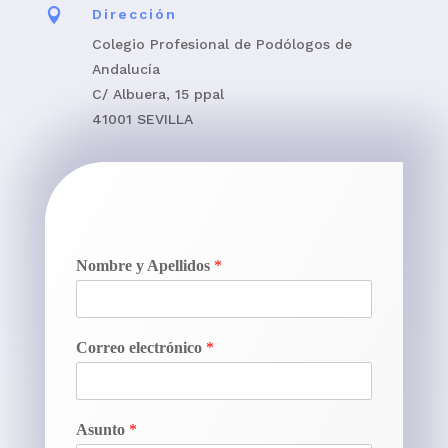

Dirección
Colegio Profesional de Podólogos de
Andalucía
C/ Albuera, 15 ppal
41001 SEVILLA
Nombre y Apellidos
*
Correo electrónico
*
Asunto
*