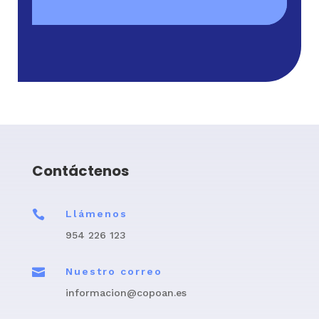
Contáctenos

Llámenos
954 226 123

Nuestro correo
informacion@copoan.es