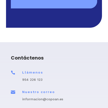
Contáctenos

Llámenos
954 226 123

Nuestro correo
informacion@copoan.es