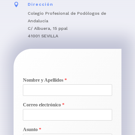

Dirección
Colegio Profesional de Podólogos de
Andalucía
C/ Albuera, 15 ppal
41001 SEVILLA
Nombre y Apellidos
*
Correo electrónico
*
Asunto
*