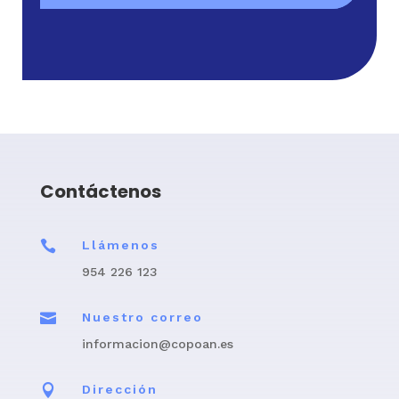
Contáctenos

Llámenos
954 226 123

Nuestro correo
informacion@copoan.es

Dirección